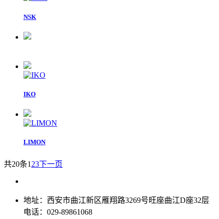
NSK
IKO
LIMON
共20条
1
2
3
下一页
地址：西安市曲江新区雁翔路3269号旺座曲江D座32层
电话：029-89861068