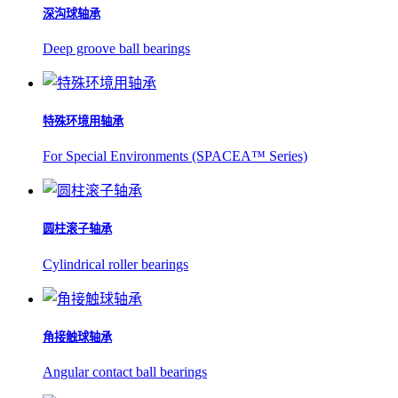
深沟球轴承
Deep groove ball bearings
特殊环境用轴承
For Special Environments (SPACEA™ Series)
圆柱滚子轴承
Cylindrical roller bearings
角接触球轴承
Angular contact ball bearings