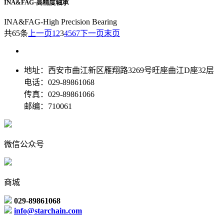
INA&FAG-高精度轴承
INA&FAG-High Precision Bearing
共65条
上一页
1
2
3
4
5
6
7
下一页
末页
地址：西安市曲江新区雁翔路3269号旺座曲江D座32层
电话：029-89861068
传真：029-89861066
邮编：710061
微信公众号
商城
029-89861068
info@starchain.com