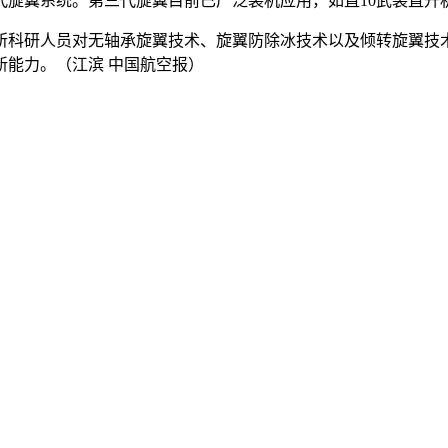
代旋翼系统。第三代旋翼目前已广泛装机应用，如直10武装直升
所科研人员对无轴承旋翼技术、旋翼防除冰技术以及倾转旋翼技
能力。（江滨 中国航空报）