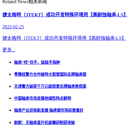
Related News
相关新闻
捷太格特（JTEKT）成功开发特殊环境用【高耐蚀轴承-LS】
2022-02-25
捷太格特（JTEKT）成功开发特殊环境用【高耐蚀轴承-LS】
更多...
轴承“咬”住手，娃娃手指肿
粤豫桂警方合作破特大假冒国际名牌轴承案
天津警方破获千万元级假冒名牌轴承售假案
中国轴承市场发展地域性特点鲜明
轴承产业迎来新发展 轴承钢市场前景看好
新鲜：无轴承直升机旋翼研制获突破