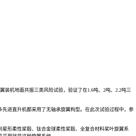
机地面共振三类风险试验，验证了在1.6吨、2吨、2.2吨三
多先进直升机都采用了无轴承旋翼构型。在此次试验过程中，参
到星形柔性桨毂、钛合金球柔性桨毂、全复合材料桨叶旋翼系