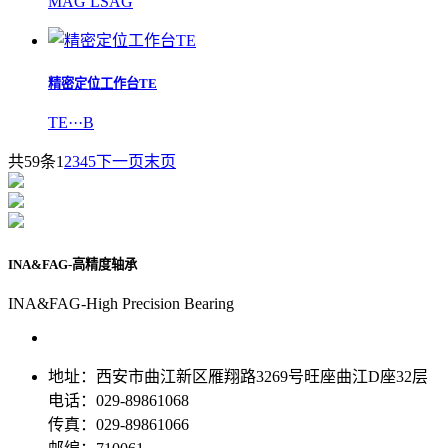
MAG LSAG
精密定位工作台TE
TE···B
共59条
1
2
3
4
5
下一页
末页
INA&FAG-高精度轴承
INA&FAG-High Precision Bearing
地址：西安市曲江新区雁翔路3269号旺座曲江D座32层
电话：029-89861068
传真：029-89861066