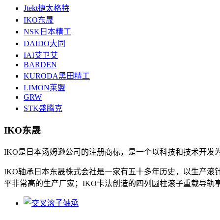
Jtekt捷太格特
IKO东晟
NSK日本精工
DAIDO大同
IAI艾卫艾
BARDEN
KURODA黑田精工
LIMON莱盟
GRW
STK盛腾克
IKO东晟
IKO是日本汤姆逊公司的注册商标，是一个以科技和技术开发
IKO轴承日本东晟株式会社是一家有五十多年历史，以生产
平非常高的生产厂家；IKO卡法创造的四列圆柱滚子重载导