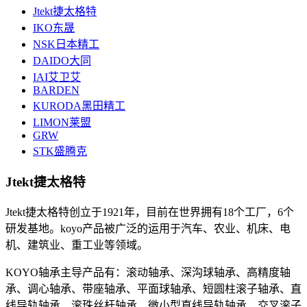
Jtekt捷太格特
IKO东晟
NSK日本精工
DAIDO大同
IAI艾卫艾
BARDEN
KURODA黑田精工
LIMON莱盟
GRW
STK盛腾克
Jtekt捷太格特
Jtekt捷太格特创立于1921年，目前在世界拥有18个工厂，6个
研发基地。koyo产品被广泛的运用于汽车、农业、机床、电
机、建筑业、重工业等领域。
KOYO轴承主导产品有：滚动轴承、深沟球轴承、高精度轴
承、调心轴承、带座轴承、平面球轴承、短圆柱滚子轴承、直
线导轨轴承、滚珠丝杆轴承、微小型直线导轨轴承、交叉滚子